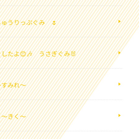
ゅうりっぷぐみ 🌷
したよ😊🎶 うさぎぐみ🐰
～すみれ～
～きく～