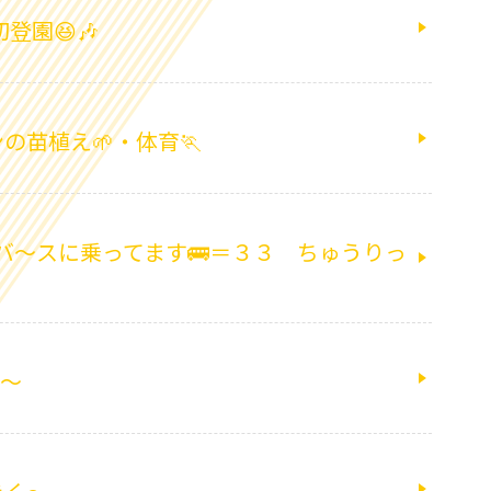
登園😆🎶
の苗植え🌱・体育🏃
とバ～スに乗ってます🚌＝３３ ちゅうりっ
れ～