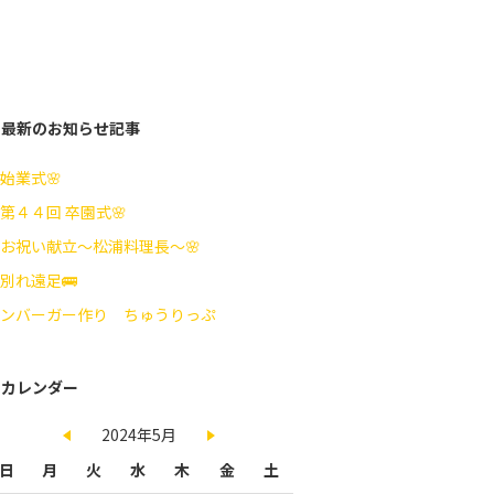
最新のお知らせ記事
始業式🌸
第４４回 卒園式🌸
お祝い献立～松浦料理長～🌸
別れ遠足🚌
ンバーガー作り ちゅうりっぷ
カレンダー
2024年5月
日
月
火
水
木
金
土