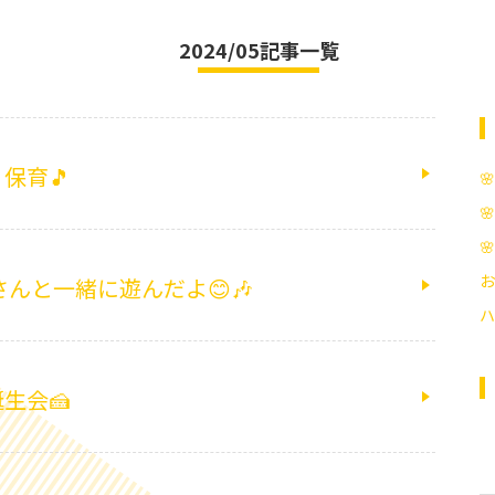
2024/05記事一覧
保育🎵



お
さんと一緒に遊んだよ😊🎶
ハ
生会🍰