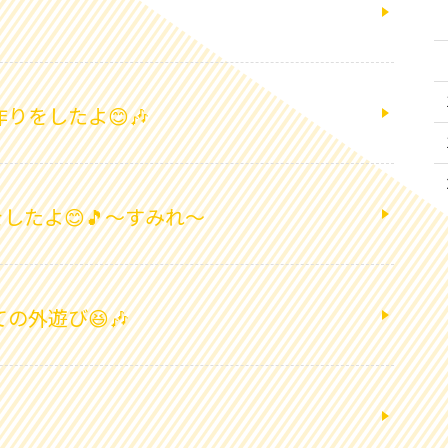
りをしたよ😊🎶
したよ😊🎵～すみれ～
の外遊び😆🎶