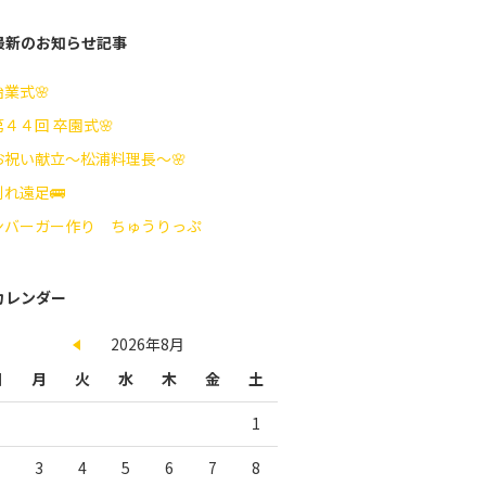
最新のお知らせ記事
始業式🌸
第４４回 卒園式🌸
お祝い献立～松浦料理長～🌸
れ遠足🚌
ンバーガー作り ちゅうりっぷ
カレンダー
2026年8月
日
月
火
水
木
金
土
1
3
4
5
6
7
8