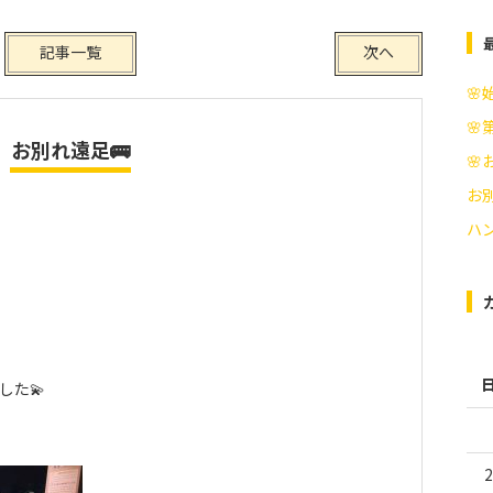
記事一覧
次へ
🌸
🌸
お別れ遠足🚌

お別
ハ
した💫
2