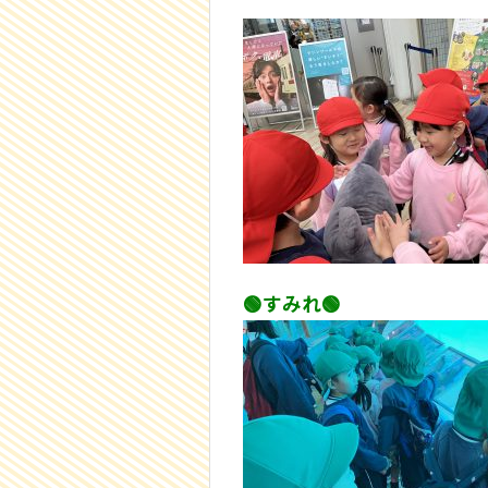
🟢すみれ🟢