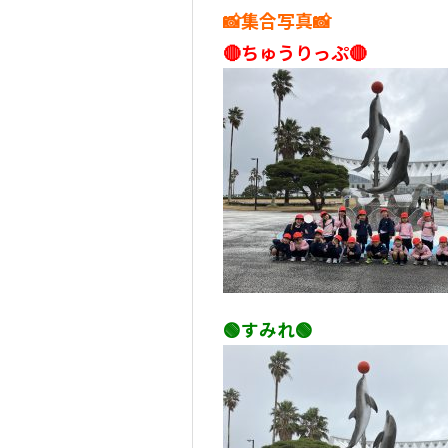
📸集合写真📸
🔴ちゅうりっぷ🔴
🟢すみれ🟢