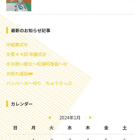
最新のお知らせ記事
🌸始業式🌸
🌸第４４回 卒園式🌸
🌸お祝い献立～松浦料理長～🌸
お別れ遠足🚌
ハンバーガー作り ちゅうりっぷ
カレンダー
2024年1月
日
月
火
水
木
金
土