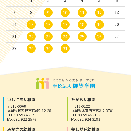
1
2
3
4
5
6
7
8
13
9
10
11
12
14
20
15
16
17
18
19
21
27
22
23
24
25
26
28
29
30
31
いしざき幼稚園
たかお幼稚園
〒818-0068
〒818-0122
福岡県筑紫野市石崎2-12-28
福岡県太宰府市高雄2-3781
TEL 092-922-2540
TEL 092-924-3153
FAX 092-922-2576
FAX 092-924-3192
みかさの幼稚園
美しが丘幼稚園