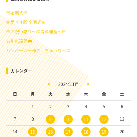
🌸始業式🌸
🌸第４４回 卒園式🌸
🌸お祝い献立～松浦料理長～🌸
お別れ遠足🚌
ハンバーガー作り ちゅうりっぷ
カレンダー
2024年1月
日
月
火
水
木
金
土
1
2
3
4
5
6
7
8
13
9
10
11
12
14
20
15
16
17
18
19