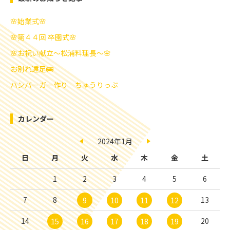
🌸始業式🌸
🌸第４４回 卒園式🌸
🌸お祝い献立～松浦料理長～🌸
お別れ遠足🚌
ハンバーガー作り ちゅうりっぷ
カレンダー
2024年1月
日
月
火
水
木
金
土
1
2
3
4
5
6
7
8
13
9
10
11
12
14
20
15
16
17
18
19