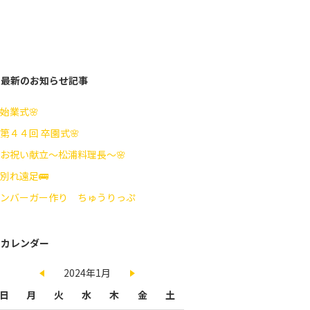
最新のお知らせ記事
始業式🌸
第４４回 卒園式🌸
お祝い献立～松浦料理長～🌸
別れ遠足🚌
ンバーガー作り ちゅうりっぷ
カレンダー
2024年1月
日
月
火
水
木
金
土