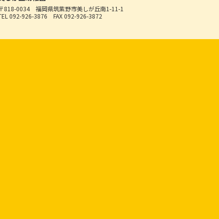
〒818-0034
福岡県筑紫野市美しが丘南1-11-1
TEL 092-926-3876
FAX 092-926-3872