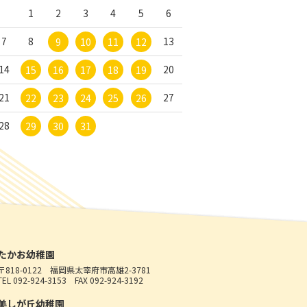
1
2
3
4
5
6
7
8
13
9
10
11
12
14
20
15
16
17
18
19
21
27
22
23
24
25
26
28
29
30
31
たかお幼稚園
〒818-0122
福岡県太宰府市高雄2-3781
TEL 092-924-3153
FAX 092-924-3192
美しが丘幼稚園