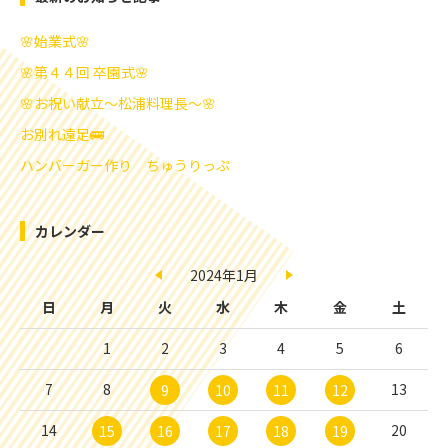
🌸始業式🌸
🌸第４４回 卒園式🌸
🌸お祝い献立～松浦料理長～🌸
お別れ遠足🚌
ハンバーガー作り ちゅうりっぷ
カレンダー
2024年1月
日
月
火
水
木
金
土
1
2
3
4
5
6
7
8
13
9
10
11
12
14
20
15
16
17
18
19