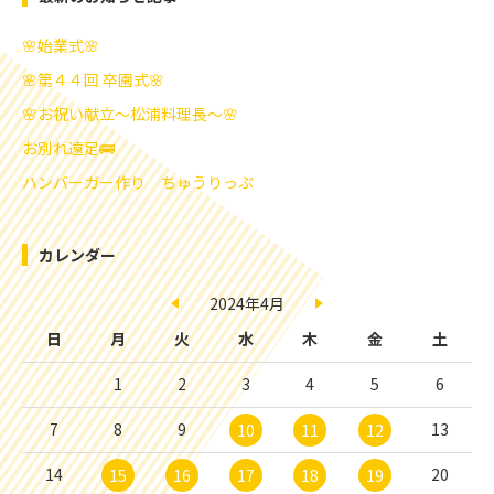
🌸始業式🌸
🌸第４４回 卒園式🌸
🌸お祝い献立～松浦料理長～🌸
お別れ遠足🚌
ハンバーガー作り ちゅうりっぷ
カレンダー
2024年4月
日
月
火
水
木
金
土
1
2
3
4
5
6
7
8
9
13
10
11
12
14
20
15
16
17
18
19