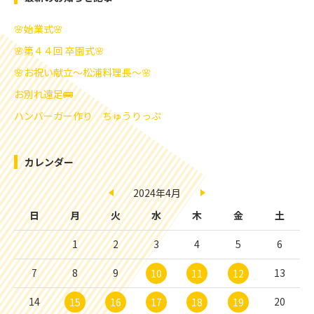
🌸始業式🌸
🌸第４４回 卒園式🌸
🌸お祝い献立～松浦料理長～🌸
お別れ遠足🚌
ハンバーガー作り ちゅうりっぷ
カレンダー
2024年4月
日
月
火
水
木
金
土
1
2
3
4
5
6
7
8
9
13
10
11
12
14
20
15
16
17
18
19