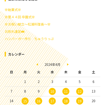
🌸始業式🌸
🌸第４４回 卒園式🌸
🌸お祝い献立～松浦料理長～🌸
お別れ遠足🚌
ハンバーガー作り ちゅうりっぷ
カレンダー
2024年4月
日
月
火
水
木
金
土
1
2
3
4
5
6
7
8
9
13
10
11
12
14
20
15
16
17
18
19