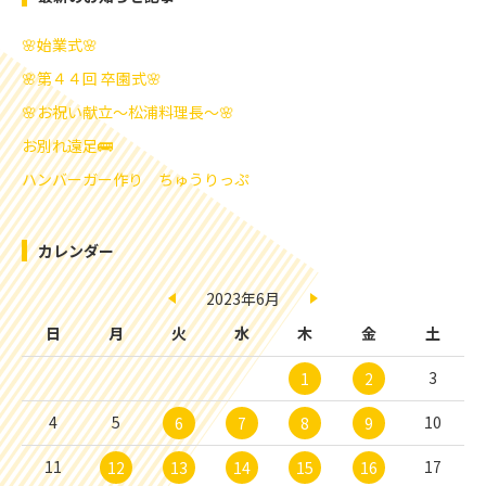
🌸始業式🌸
🌸第４４回 卒園式🌸
🌸お祝い献立～松浦料理長～🌸
お別れ遠足🚌
ハンバーガー作り ちゅうりっぷ
カレンダー
2023年6月
日
月
火
水
木
金
土
3
1
2
4
5
10
6
7
8
9
11
17
12
13
14
15
16