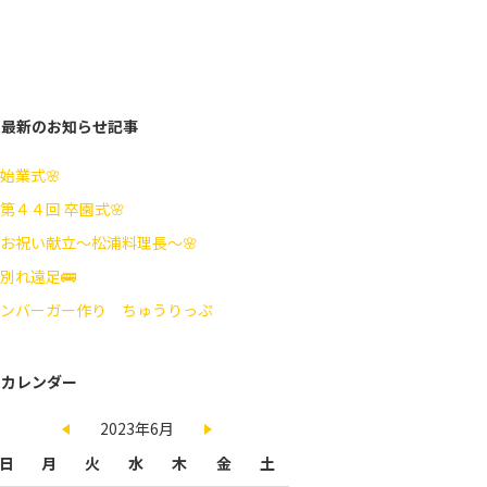
最新のお知らせ記事
始業式🌸
第４４回 卒園式🌸
お祝い献立～松浦料理長～🌸
別れ遠足🚌
ンバーガー作り ちゅうりっぷ
カレンダー
2023年6月
日
月
火
水
木
金
土