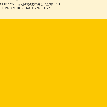
〒818-0034
福岡県筑紫野市美しが丘南1-11-1
TEL 092-926-3876
FAX 092-926-3872