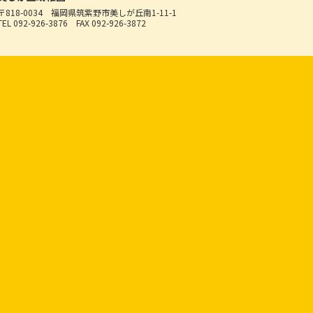
〒818-0034
福岡県筑紫野市美しが丘南1-11-1
TEL 092-926-3876
FAX 092-926-3872