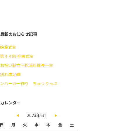
最新のお知らせ記事
始業式🌸
第４４回 卒園式🌸
お祝い献立～松浦料理長～🌸
別れ遠足🚌
ンバーガー作り ちゅうりっぷ
カレンダー
2023年6月
日
月
火
水
木
金
土