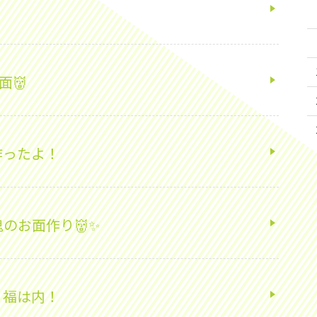
面👹
作ったよ！
鬼のお面作り👹✨
！福は内！