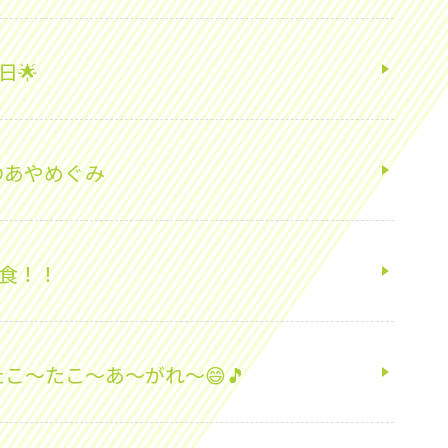
日🌟
のあやめぐみ
給食！！
たこ～たこ～あ～がれ～😄🎵