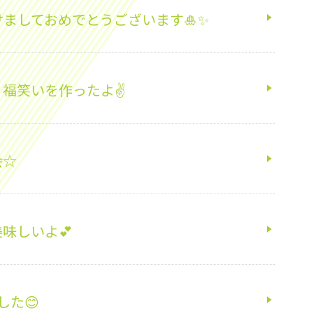
けましておめでとうございます🎍✨
福笑いを作ったよ✌️
会☆
味しいよ💕
した😊