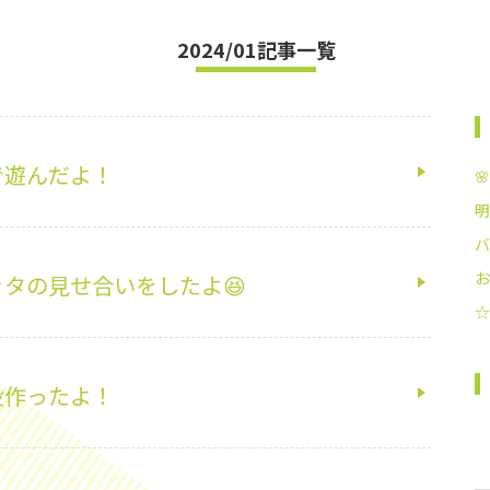
2024/01記事一覧
で遊んだよ！

明
バ
お
タの見せ合いをしたよ😆
☆
役作ったよ！