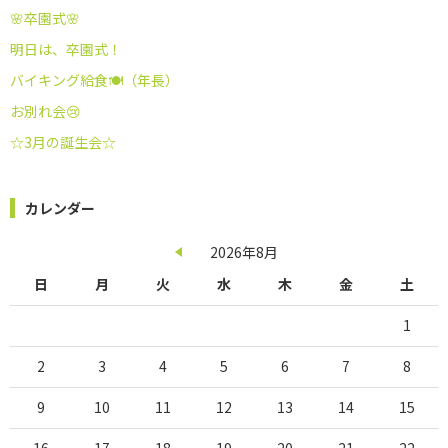
🌸卒園式🌸
明日は、卒園式！
バイキング給食🍽️（年長）
お別れ会😢
☆3月の誕生会☆
カレンダー
2026年8月
日
月
火
水
木
金
土
1
2
3
4
5
6
7
8
9
10
11
12
13
14
15
16
17
18
19
20
21
22