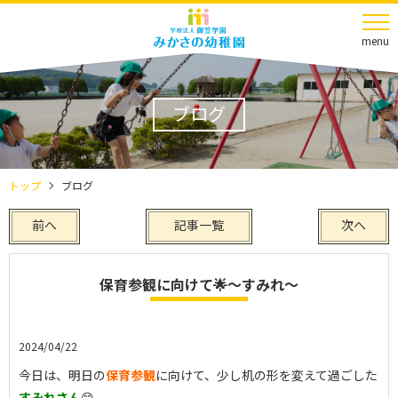
menu
ブログ
トップ
ブログ
前へ
記事一覧
次へ
保育参観に向けて🌟～すみれ～
2024/04/22
今日は、明日の
保育参観
に向けて、少し机の形を変えて過ごした
すみれさん
😊