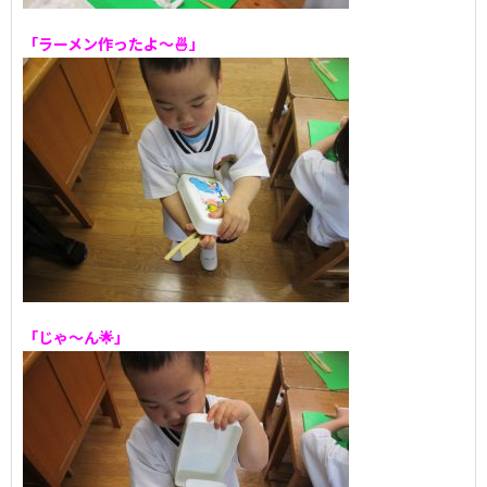
「ラーメン作ったよ～🍜」
「じゃ～ん🌟」