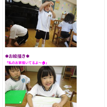
✱お絵描き✱
「私のお家描いてるよ～🏠」