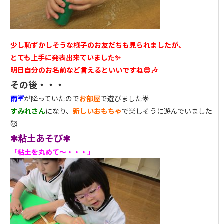
少し恥ずかしそうな様子のお友だちも見られましたが、
とても上手に発表出来ていました✨
明日自分のお名前など言えるといいですね😊🎶
その後・・・
雨☔
が降っていたので
お部屋
で遊びました🌟
すみれさん
になり、
新しいおもちゃ
で楽しそうに遊んでいました
🥰
✱粘土あそび✱
「粘土を丸めて～・・・」