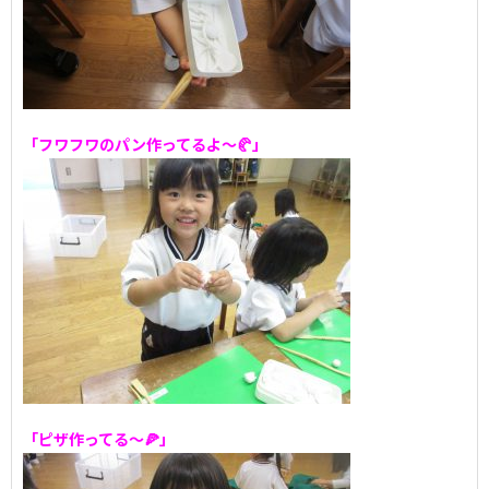
「フワフワのパン作ってるよ～🥐」
「ピザ作ってる～🍕」