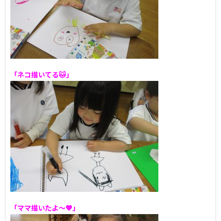
「ネコ描いてる🐱」
「ママ描いたよ～💖」