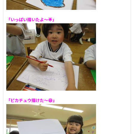
「いっぱい描いたよ～🌟」
「ピカチュウ描けた～😆」