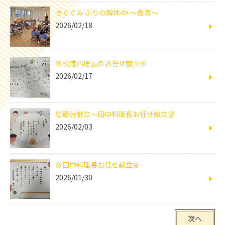
きくぐみ ぶりの解体🐟 ～食育～
2026/02/18
🌸松浦料理長のお任せ献立🌸
2026/02/17
👹節分献立～田中料理長お任せ献立👹
2026/02/03
🌸田中料理長お任せ献立🌸
2026/01/30
次へ