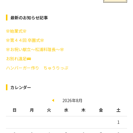
最新のお知らせ記事
🌸始業式🌸
🌸第４４回 卒園式🌸
🌸お祝い献立～松浦料理長～🌸
お別れ遠足🚌
ハンバーガー作り ちゅうりっぷ
カレンダー
2026年8月
日
月
火
水
木
金
土
1