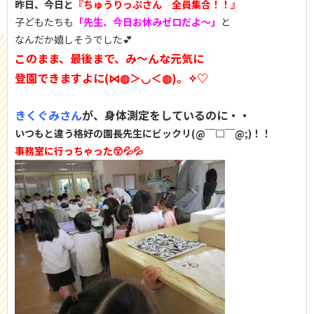
昨日、今日と
『ちゅうりっぷさん 全員集合！！』
子どもたちも
「先生、今日お休みゼロだよ～」
と
なんだか嬉しそうでした💕
このまま、最後まで、み～んな元気に
登園できますよに(⋈◍＞◡＜◍)。✧♡
きくぐみさん
が、身体測定をしているのに・・
いつもと違う格好の園長先生にビックリ(@￣□￣@;)！！
事務室に行っちゃった😲💦💦