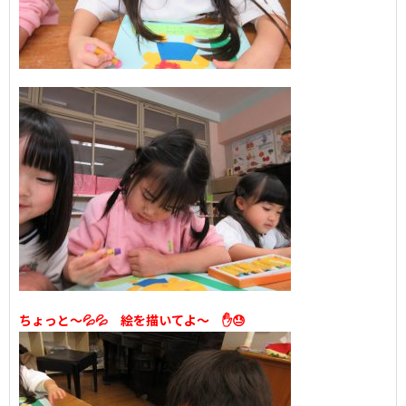
ちょっと～💦💦 絵を描いてよ～ ✋😓