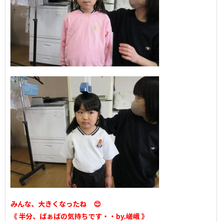
みんな、大きくなったね 😊
《 半分、ばぁばの気持ちです・・by.嵯峨 》