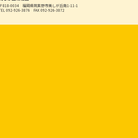
〒818-0034
福岡県筑紫野市美しが丘南1-11-1
TEL 092-926-3876
FAX 092-926-3872