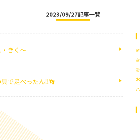
2023/09/27記事一覧
れ・きく～



お
具で足ぺったん‼👣
ハ