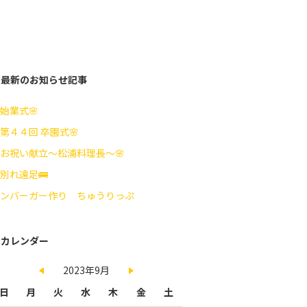
最新のお知らせ記事
始業式🌸
第４４回 卒園式🌸
お祝い献立～松浦料理長～🌸
別れ遠足🚌
ンバーガー作り ちゅうりっぷ
カレンダー
2023年9月
日
月
火
水
木
金
土