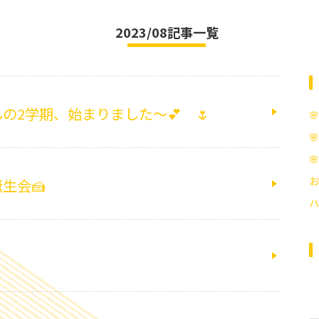
2023/08記事一覧
の2学期、始まりました～💕 🌷



お
生会🍰
ハ