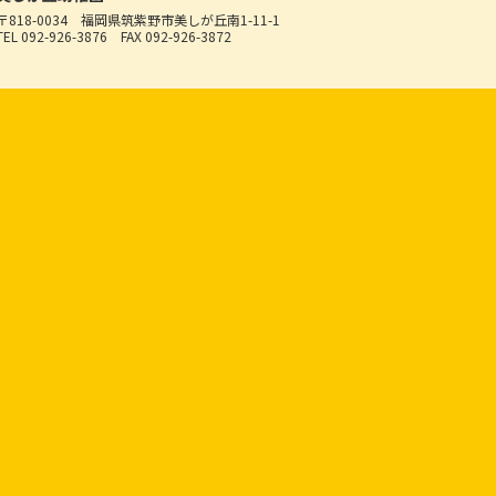
〒818-0034
福岡県筑紫野市美しが丘南1-11-1
TEL 092-926-3876
FAX 092-926-3872