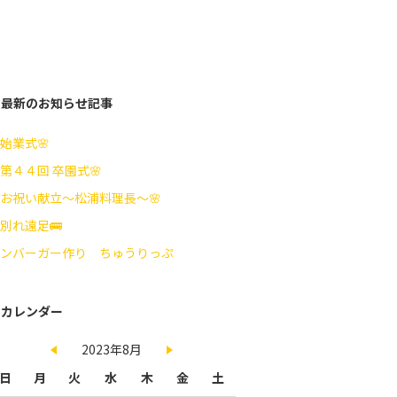
最新のお知らせ記事
始業式🌸
第４４回 卒園式🌸
お祝い献立～松浦料理長～🌸
別れ遠足🚌
ンバーガー作り ちゅうりっぷ
カレンダー
2023年8月
日
月
火
水
木
金
土