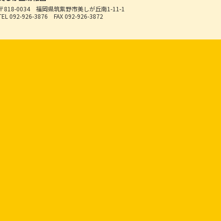
〒818-0034
福岡県筑紫野市美しが丘南1-11-1
TEL 092-926-3876
FAX 092-926-3872