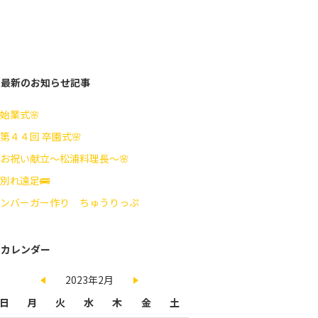
最新のお知らせ記事
始業式🌸
第４４回 卒園式🌸
お祝い献立～松浦料理長～🌸
別れ遠足🚌
ンバーガー作り ちゅうりっぷ
カレンダー
2023年2月
日
月
火
水
木
金
土