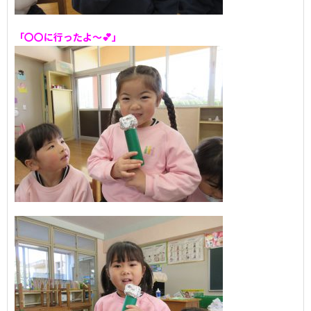
「〇〇に行ったよ～💕」