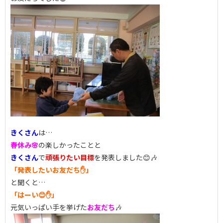
きくさん
は…
春休み🌸
の楽しかったことと
きくさん
で
頑張りたい目標
を発表しました😊🎶
「発表したいお友だち✋」
と聞くと…
「はーい😊✋」
元気いっぱい手を挙げた
お友だち
🎶