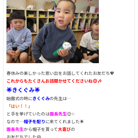
春休みの楽しかった思い出をお話してくれたお友だち💖
これからもたくさんお話聞かせてくださいね😊🎶
🌟きくぐみ🌟
始園式の時に
きくぐみ
の先生は…
「はい！！」
と手を挙げていたのは
園長先生
😊✨
なので…
帽子を配り
に来てくれました🌟
園長先生
から帽子を貰って
大喜び
の
お友だちでした😄