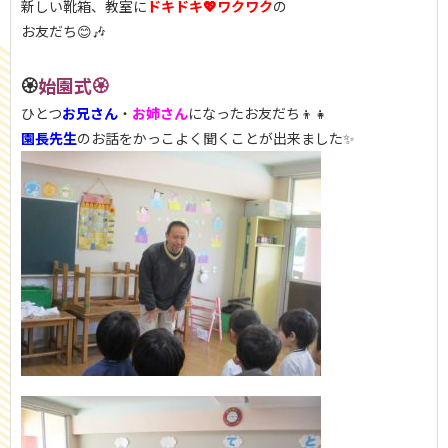
新しい靴箱、教室に
ドキドキ💖ワクワク
の
お友だち😊🎶
🏵️
始園式🏵️
ひとつ
お兄さん
・
お姉さん
になったお友だち👦👧
園長先生
のお話をかっこよく聞くことが出来ました✨