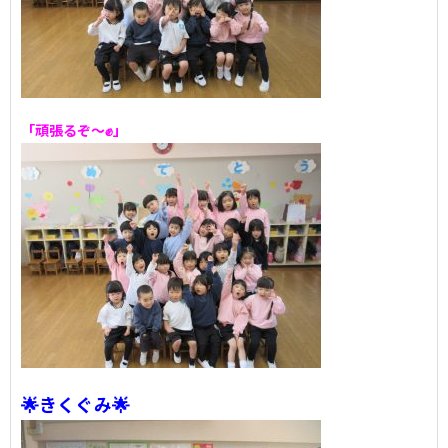
「頑張るぞ～✊」
🌟きくぐみ🌟