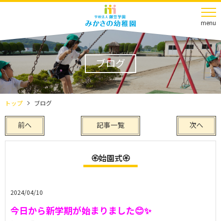
menu
ブログ
トップ
ブログ
前へ
記事一覧
次へ
🏵️始園式🏵️
2024/04/10
今日から新学期が始まりました😊✨