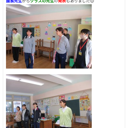
園長先生
から
クラスの先生
の
発表
もありました😊