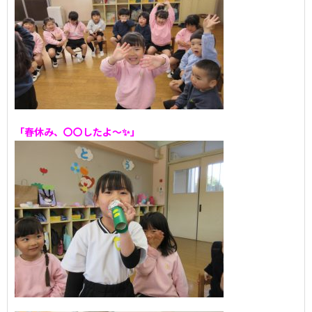
「春休み、〇〇したよ～✨」