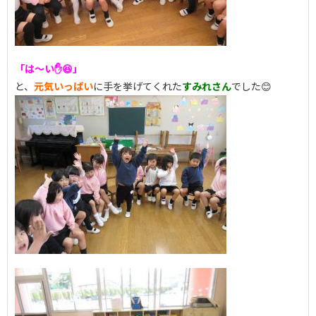
「は～い✋😆」
と、
元気いっぱい
に手を挙げてくれた
すみれさん
でした😊