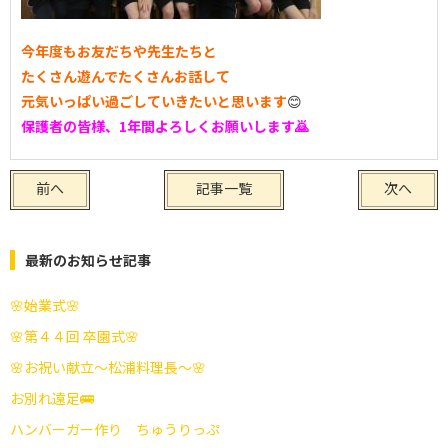
今年度もお友だちや先生たちと
たくさん遊んでたくさんお話して
元気いっぱい過ごしていきたいと思います
😊
保護者の皆様、1年間よろしくお願いします🙇
前へ
記事一覧
次へ
最新のお知らせ記事
🌸始業式🌸
🌸第４４回 卒園式🌸
🌸お祝い献立～松浦料理長～🌸
お別れ遠足🚌
ハンバーガー作り ちゅうりっぷ