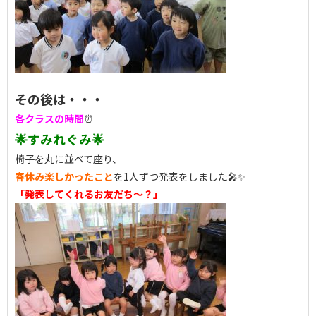
その後は・・・
各クラスの時間
⏰
🌟すみれぐみ🌟
椅子を丸に並べて座り、
春休み楽しかったこと
を1人ずつ発表をしました🎤✨
「発表してくれるお友だち～？」