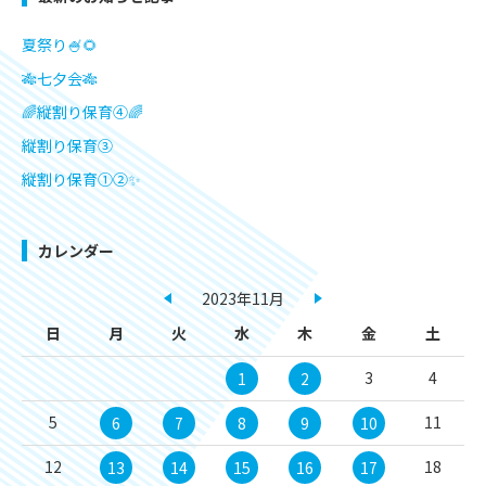
夏祭り🍧🌻
🎋七夕会🎋
🌈縦割り保育④🌈
縦割り保育③
縦割り保育①②✨
カレンダー
2023年11月
日
月
火
水
木
金
土
3
4
1
2
5
11
6
7
8
9
10
12
18
13
14
15
16
17