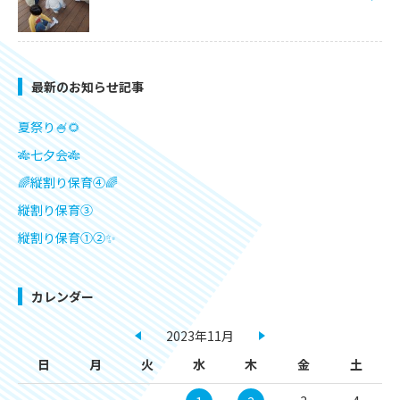
最新のお知らせ記事
夏祭り🍧🌻
🎋七夕会🎋
🌈縦割り保育④🌈
縦割り保育③
縦割り保育①②✨
カレンダー
2023年11月
日
月
火
水
木
金
土