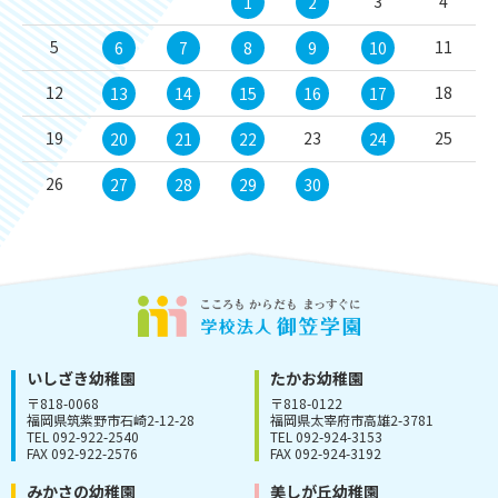
3
4
1
2
5
11
6
7
8
9
10
12
18
13
14
15
16
17
19
23
25
20
21
22
24
26
27
28
29
30
いしざき幼稚園
たかお幼稚園
〒818-0068
〒818-0122
福岡県筑紫野市石崎2-12-28
福岡県太宰府市高雄2-3781
TEL 092-922-2540
TEL 092-924-3153
FAX 092-922-2576
FAX 092-924-3192
みかさの幼稚園
美しが丘幼稚園