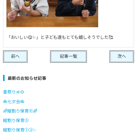
「おいしい😋✨」と子ども達もとても嬉しそうでした🥰
前へ
記事一覧
次へ
最新のお知らせ記事
夏祭り🍧🌻
🎋七夕会🎋
🌈縦割り保育④🌈
縦割り保育③
縦割り保育①②✨