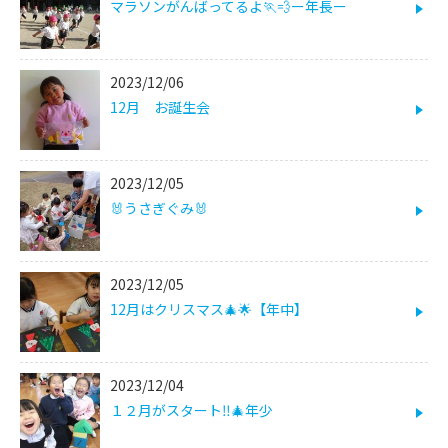
マラソンがんばってるよ🏃💨ー年長ー
2023/12/06
12月 お誕生会
2023/12/05
🐰うさぎぐみ🐰
2023/12/05
12月はクリスマス🎄🌟【年中】
2023/12/04
１２月がスタート‼🎄年少