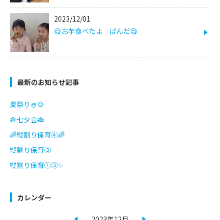
2023/12/01
😋お芋食べたよ ぱんだ😋
最新のお知らせ記事
夏祭り🍧🌻
🎋七夕会🎋
🌈縦割り保育④🌈
縦割り保育③
縦割り保育①②✨
カレンダー
2023年12月