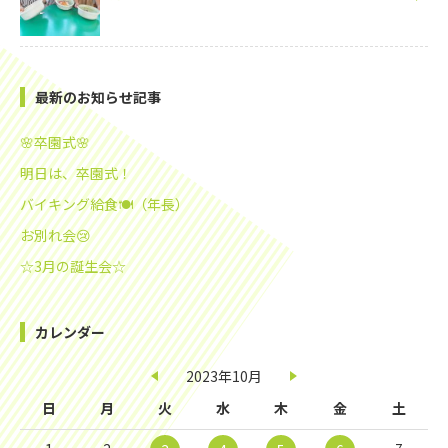
最新のお知らせ記事
🌸卒園式🌸
明日は、卒園式！
バイキング給食🍽️（年長）
お別れ会😢
☆3月の誕生会☆
カレンダー
2023年10月
日
月
火
水
木
金
土