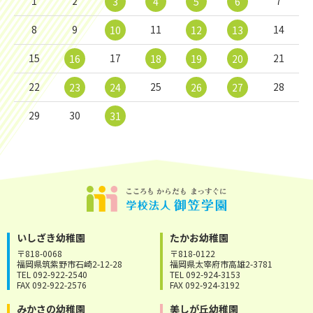
1
2
7
3
4
5
6
8
9
11
14
10
12
13
15
17
21
16
18
19
20
22
25
28
23
24
26
27
29
30
31
いしざき幼稚園
たかお幼稚園
〒818-0068
〒818-0122
福岡県筑紫野市石崎2-12-28
福岡県太宰府市高雄2-3781
TEL 092-922-2540
TEL 092-924-3153
FAX 092-922-2576
FAX 092-924-3192
みかさの幼稚園
美しが丘幼稚園