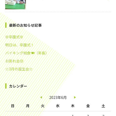
最新のお知らせ記事
🌸卒園式🌸
明日は、卒園式！
バイキング給食🍽️（年長）
お別れ会😢
☆3月の誕生会☆
カレンダー
2023年6月
日
月
火
水
木
金
土