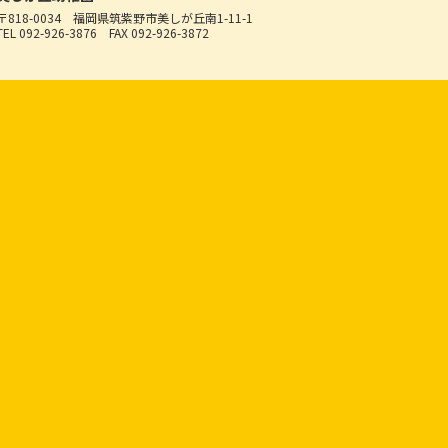
〒818-0034
福岡県筑紫野市美しが丘南1-11-1
TEL 092-926-3876
FAX 092-926-3872