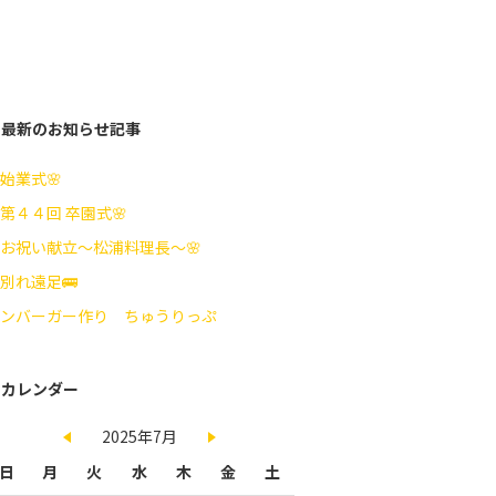
最新のお知らせ記事
始業式🌸
第４４回 卒園式🌸
お祝い献立～松浦料理長～🌸
別れ遠足🚌
ンバーガー作り ちゅうりっぷ
カレンダー
2025年7月
日
月
火
水
木
金
土