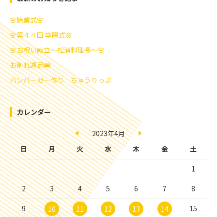
🌸始業式🌸
🌸第４４回 卒園式🌸
🌸お祝い献立～松浦料理長～🌸
お別れ遠足🚌
ハンバーガー作り ちゅうりっぷ
カレンダー
2023年4月
日
月
火
水
木
金
土
1
2
3
4
5
6
7
8
9
15
10
11
12
13
14