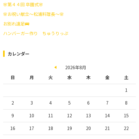
🌸第４４回 卒園式🌸
🌸お祝い献立～松浦料理長～🌸
お別れ遠足🚌
ハンバーガー作り ちゅうりっぷ
カレンダー
2026年8月
日
月
火
水
木
金
土
1
2
3
4
5
6
7
8
9
10
11
12
13
14
15
16
17
18
19
20
21
22