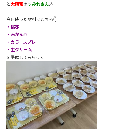
と
大興奮
の
すみれさん
🎶
今日使った材料はこちら👇
・桃🍑
・みかん🍊
・カラースプレー
・生クリーム
を準備してもらって…