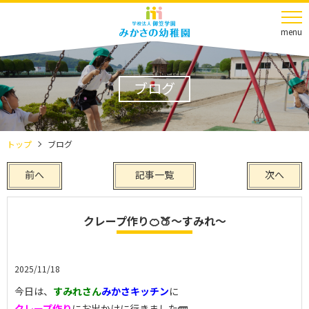
menu
ブログ
トップ
ブログ
前へ
記事一覧
次へ
クレープ作り🍊🍑～すみれ～
2025/11/18
今日は、
すみれさん
みかさキッチン
に
クレープ作り
にお出かけに行きました🚌