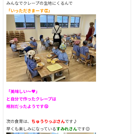
みんなでクレープの生地にくるんで
「いっただきまーす👏」
「美味しい～💖」
と自分で作ったクレープは
格別だったようです🤤
次の食育は、
ちゅうりっぷさん
です♪
早くも楽しみになっている
すみれさん
です😊