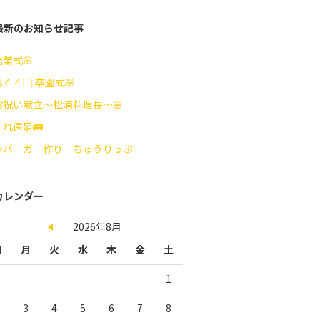
最新のお知らせ記事
始業式🌸
第４４回 卒園式🌸
お祝い献立～松浦料理長～🌸
れ遠足🚌
ンバーガー作り ちゅうりっぷ
カレンダー
2026年8月
日
月
火
水
木
金
土
1
3
4
5
6
7
8