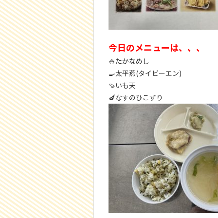
今日のメニューは、、、
🍚たかなめし
🍳太平燕(タイピーエン)
🍠いも天
🍆なすのひこずり