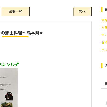
記事一覧
次へ
🌸
🌸
月の郷土料理～熊本県⭐

お別
ハ
シャル💕
2