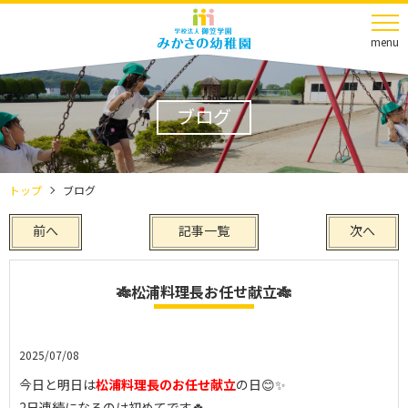
menu
ブログ
トップ
ブログ
前へ
記事一覧
次へ
🎋松浦料理長お任せ献立🎋
2025/07/08
今日と明日は
松浦料理長のお任せ献立
の日😊✨
2日連続になるのは初めてです🍀