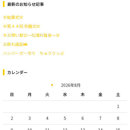
最新のお知らせ記事
🌸始業式🌸
🌸第４４回 卒園式🌸
🌸お祝い献立～松浦料理長～🌸
お別れ遠足🚌
ハンバーガー作り ちゅうりっぷ
カレンダー
2026年8月
日
月
火
水
木
金
土
1
2
3
4
5
6
7
8
9
10
11
12
13
14
15