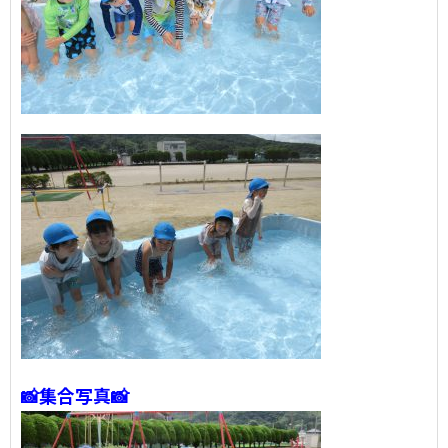
📸集合写真📸