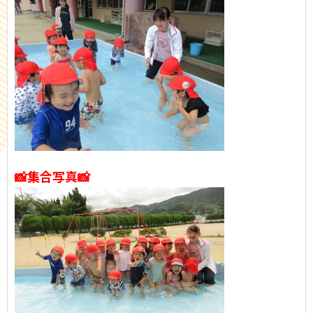
📸集合写真📸