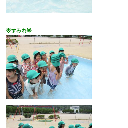
🌟すみれ🌟