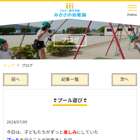
menu
ブログ
トップ
ブログ
前へ
記事一覧
次へ
👙プール遊び👙
2024/07/09
今日は、子どもたちがずっと
楽しみ
にしていた
プール
を行うことが出来ました😊