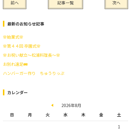
前へ
記事一覧
次へ
最新のお知らせ記事
🌸始業式🌸
🌸第４４回 卒園式🌸
🌸お祝い献立～松浦料理長～🌸
お別れ遠足🚌
ハンバーガー作り ちゅうりっぷ
カレンダー
2026年8月
日
月
火
水
木
金
土
1