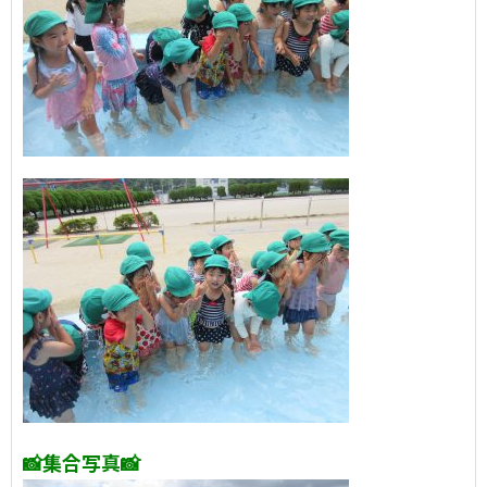
📸集合写真📸