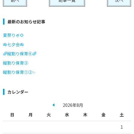
前へ
記事一覧
次へ
最新のお知らせ記事
夏祭り🍧🌻
🎋七夕会🎋
🌈縦割り保育④🌈
縦割り保育③
縦割り保育①②✨
カレンダー
2026年8月
日
月
火
水
木
金
土
1