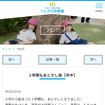
menu
ブログ
トップ
ブログ
前へ
記事一覧
次へ
２学期もあと少し😄【年中】
2023/12/14
８月から始まった２学期も、あと少しとなりました✨
運動会をはじめ、遠足やお店屋さんごっこ、芋掘り、もちつき、