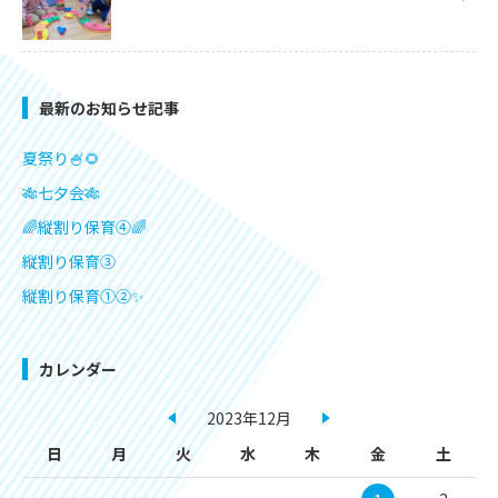
最新のお知らせ記事
夏祭り🍧🌻
🎋七夕会🎋
🌈縦割り保育④🌈
縦割り保育③
縦割り保育①②✨
カレンダー
2023年12月
日
月
火
水
木
金
土