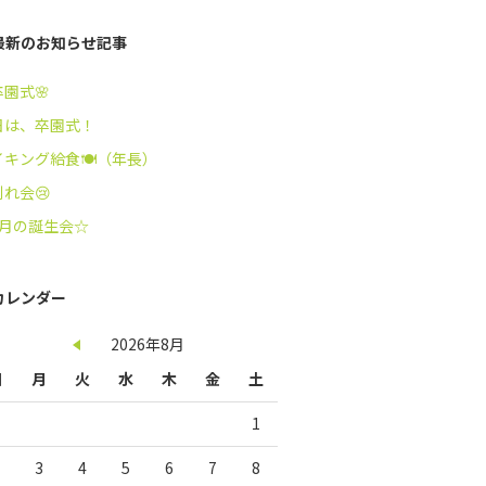
最新のお知らせ記事
卒園式🌸
日は、卒園式！
イキング給食🍽️（年長）
れ会😢
3月の誕生会☆
カレンダー
2026年8月
日
月
火
水
木
金
土
1
3
4
5
6
7
8