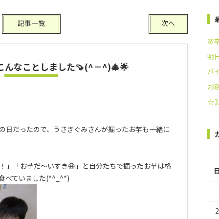
記事一覧
次へ
🌸
明
んなことしました🍠(^－^)🎄🌟
バ
お別
☆
の日だったので、うさぎぐみさんが掘ったお芋も一緒に
い！」「お芋だ～いすき😆」と自分たちで掘ったお芋は格
ていました(*^_^*)
2