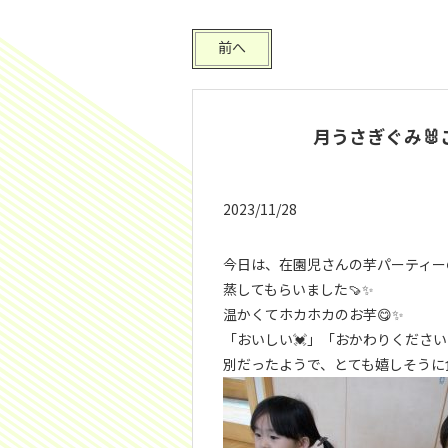
前へ
月うさぎぐみ🐰こ
2023/11/28
今日は、在園児さんの芋パーティー
蒸してもらいました🍠✨
温かくてホカホカのお芋😋✨
「おいしい💓」「おかわりくださ
別だったようで、とても嬉しそうに食べ