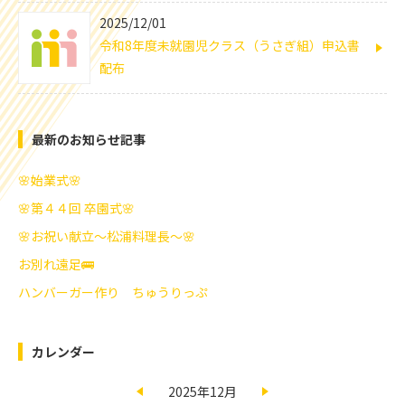
2025/12/01
令和8年度未就園児クラス（うさぎ組）申込書
配布
最新のお知らせ記事
🌸始業式🌸
🌸第４４回 卒園式🌸
🌸お祝い献立～松浦料理長～🌸
お別れ遠足🚌
ハンバーガー作り ちゅうりっぷ
カレンダー
2025年12月