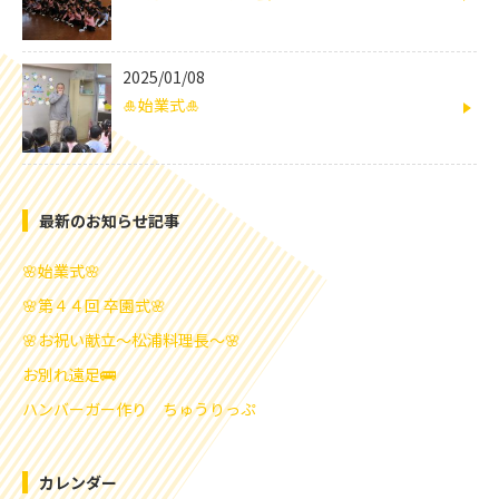
2025/01/08
🎍始業式🎍
最新のお知らせ記事
🌸始業式🌸
🌸第４４回 卒園式🌸
🌸お祝い献立～松浦料理長～🌸
お別れ遠足🚌
ハンバーガー作り ちゅうりっぷ
カレンダー