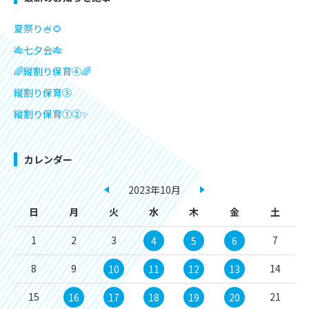
夏祭り🍧🌻
🎋七夕会🎋
🌈縦割り保育④🌈
縦割り保育③
縦割り保育①②✨
カレンダー
2023年10月
日
月
火
水
木
金
土
1
2
3
7
4
5
6
8
9
14
10
11
12
13
15
21
16
17
18
19
20