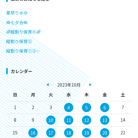
夏祭り🍧🌻
🎋七夕会🎋
🌈縦割り保育④🌈
縦割り保育③
縦割り保育①②✨
カレンダー
2023年10月
日
月
火
水
木
金
土
1
2
3
7
4
5
6
8
9
14
10
11
12
13
15
21
16
17
18
19
20