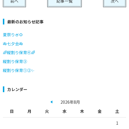
前へ
記事一覧
次へ
最新のお知らせ記事
夏祭り🍧🌻
🎋七夕会🎋
🌈縦割り保育④🌈
縦割り保育③
縦割り保育①②✨
カレンダー
2026年8月
日
月
火
水
木
金
土
1