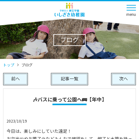
menu
ブログ
トップ
ブログ
前へ
記事一覧
次へ
🎶バスに乗って公園へ🚌【年中】
2023/10/19
今日は、楽しみにしていた遠足！
お弁当🍱やお菓子🍪などみんなで確認をして、帽子と水筒を持っ