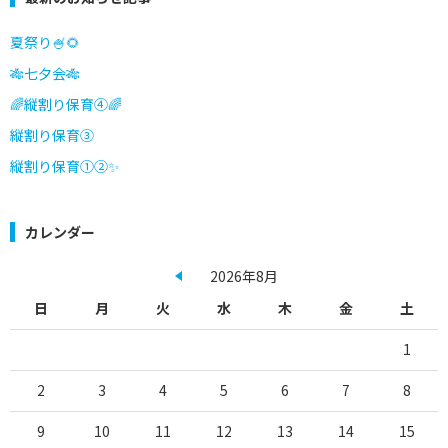
夏祭り🍧🌻
🎋七夕会🎋
🌈縦割り保育④🌈
縦割り保育③
縦割り保育①②✨
カレンダー
2026年8月
日
月
火
水
木
金
土
1
2
3
4
5
6
7
8
9
10
11
12
13
14
15