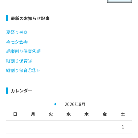
最新のお知らせ記事
夏祭り🍧🌻
🎋七夕会🎋
🌈縦割り保育④🌈
縦割り保育③
縦割り保育①②✨
カレンダー
2026年8月
日
月
火
水
木
金
土
1