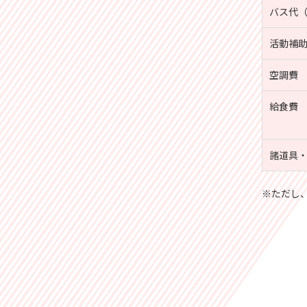
バス代
活動補
空調費
給食費
諸道具
※ただし