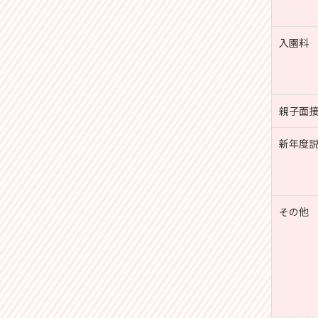
入園料
親子面
新年度
その他