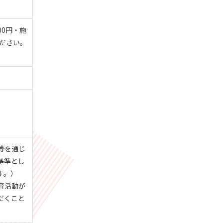
00円・施
ください。
等を通じ
基準とし
す。）
育活動が
だくこと
。