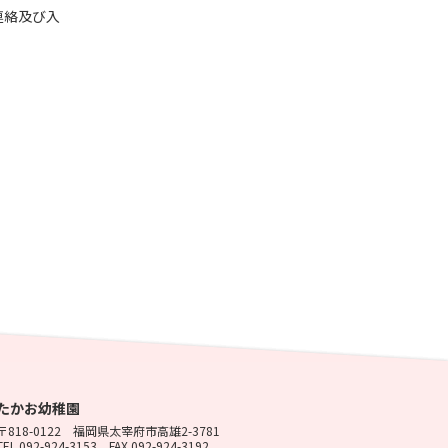
連絡及び入
たかお幼稚園
〒818-0122
福岡県太宰府市高雄2-3781
TEL 092-924-3153
FAX 092-924-3192