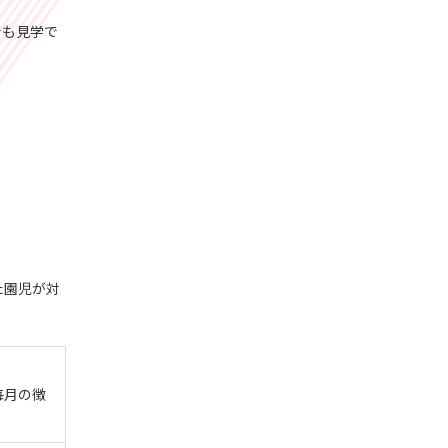
でも見学で
た園児が対
毎月の徴