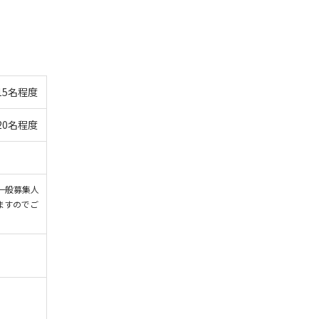
15名程度
20名程度
一般募集人
ますのでご