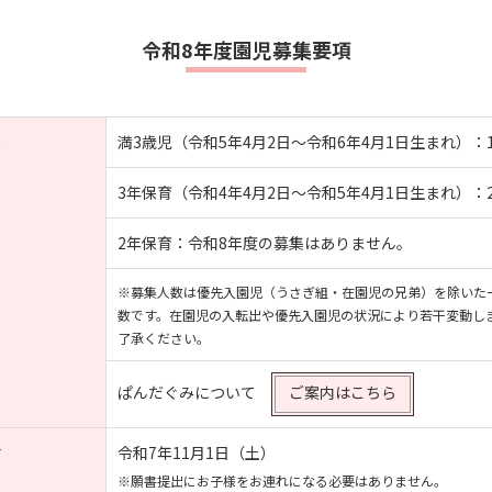
令和8年度園児募集要項
数
満3歳児（令和5年4月2日～
令和6年4月1日
生まれ）：
3年保育（令和4年
4月2日
～
令和5年4月1日
生まれ）：
2年保育：令和8年度の募集はありません。
※募集人数は優先入園児（うさぎ組・在園児の兄弟）を除いた
数です。在園児の入転出や優先入園児の状況により若干変動し
了承ください。
ぱんだぐみについて
ご案内はこちら
付
令和7年11月1日（土）
※願書提出にお子様をお連れになる必要はありません。