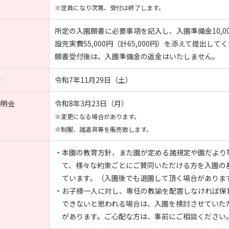
※定員になり次第、受付は終了します。
所定の入園願書に必要事項を記入し、入園準備金10,0
設充実費55,000円（計65,000円）を添えて提出して
願書受付後は、入園準備金の返金はいたしません。
接
令和7年11月29日（土）
説明会
令和8年3月23日（月）
※変更になる場合があります。
※制服、諸道具等を販売致します。
・本園の教育方針、また園が定める諸規定や園だより
て、様々な約束ごとにご賛同いただける方を入園の
ています。（入園後でも退園して頂く場合がありま
・お子様一人に対し、専任の教諭を配置しなければ保
できないと思われる場合は、入園を検討させていた
があります。ご心配な方は、事前にご相談ください