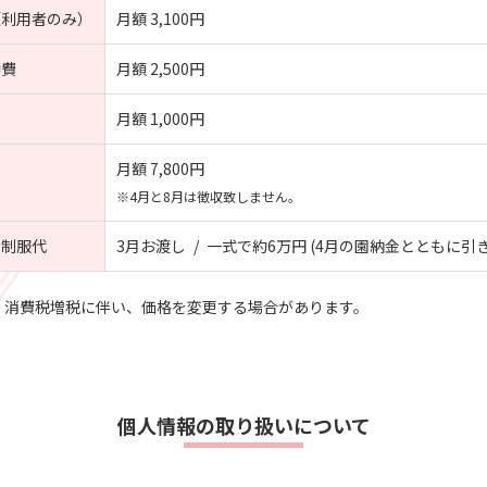
（利用者のみ）
月額 3,100円
助費
月額 2,500円
月額 1,000円
月額 7,800円
※4月と8月は徴収致しません。
・
制服代
3月お渡し / 一式で約6万円 (4月の園納金とともに引
、消費税増税に伴い、価格を変更する場合があります。
個人情報の取り扱いについて