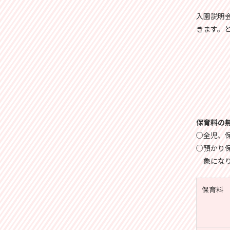
入園説明
きます。
保育料の
○全児、保
○預かり
象にな
保育料