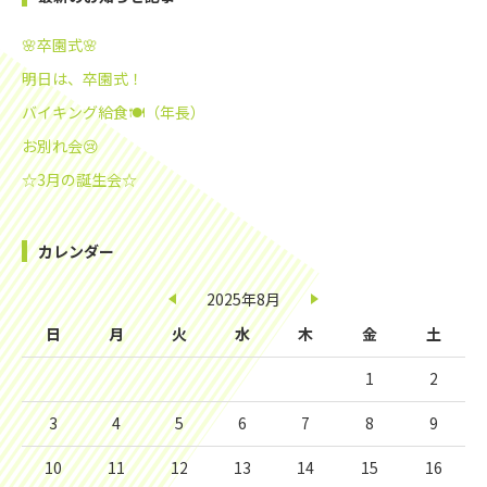
🌸卒園式🌸
明日は、卒園式！
バイキング給食🍽️（年長）
お別れ会😢
☆3月の誕生会☆
カレンダー
2025年8月
日
月
火
水
木
金
土
1
2
3
4
5
6
7
8
9
10
11
12
13
14
15
16