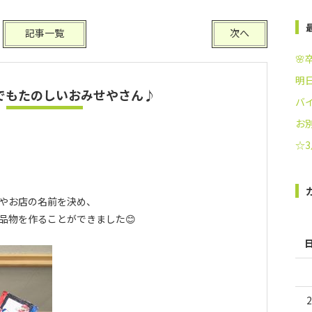
記事一覧
次へ
🌸
明
れでもたのしいおみせやさん♪
バ
お別
☆
やお店の名前を決め、
品物を作ることができました😊
2