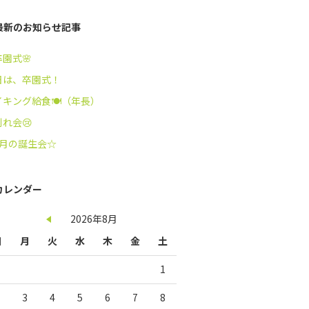
最新のお知らせ記事
卒園式🌸
日は、卒園式！
イキング給食🍽️（年長）
れ会😢
3月の誕生会☆
カレンダー
2026年8月
日
月
火
水
木
金
土
1
3
4
5
6
7
8