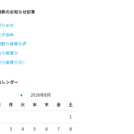
最新のお知らせ記事
り🍧🌻
七夕会🎋
縦割り保育④🌈
割り保育③
割り保育①②✨
カレンダー
2026年8月
日
月
火
水
木
金
土
1
3
4
5
6
7
8