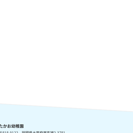
たかお幼稚園
〒818-0122
福岡県太宰府市高雄2-3781