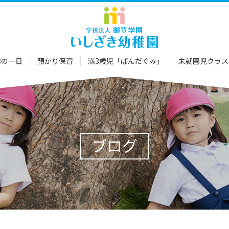
園の一日
預かり保育
満3歳児
「ぱんだぐみ」
未就園児クラス
ブログ