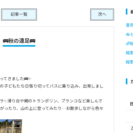
記事一覧
次へ
夏祭
🎋
🚌秋の遠足🚌
🌈
縦
縦
ってきました🚌✨
の子どもたち😊張り切ってバスに乗り込み、出発しまし
ラ✨滑り台や網のトランポリン、ブランコなど楽しんで
転がったり、山の上に登ってみたり…お散歩しながら色々
2