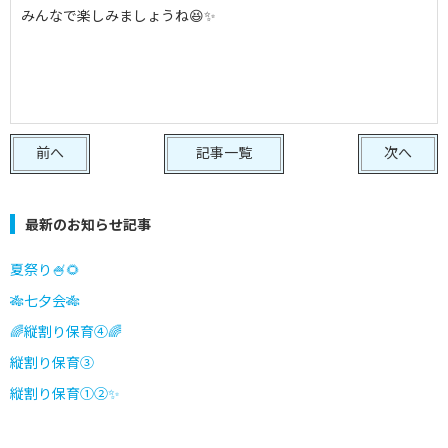
みんなで楽しみましょうね😆✨
前へ
記事一覧
次へ
最新のお知らせ記事
夏祭り🍧🌻
🎋七夕会🎋
🌈縦割り保育④🌈
縦割り保育③
縦割り保育①②✨